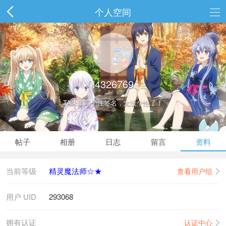
个人空间
l4326769
TA未填写个性签名，太没个性了！
帖子
相册
日志
留言
资料
当前等级
精灵魔法师☆★
查看用户组
用户 UID
293068
拥有认证
认证中心