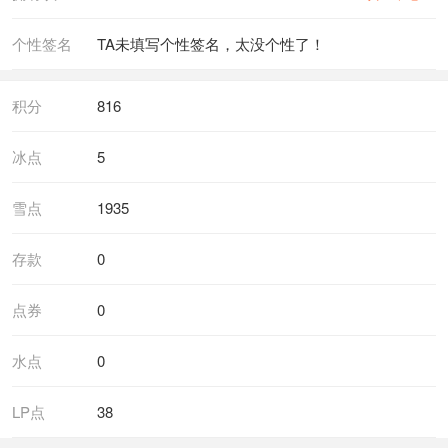
个性签名
TA未填写个性签名，太没个性了！
积分
816
冰点
5
雪点
1935
存款
0
点券
0
水点
0
LP点
38