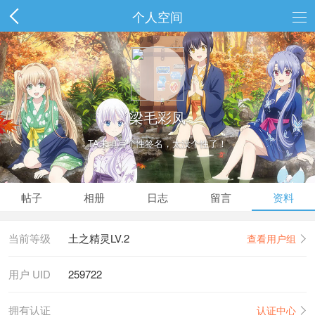
个人空间
梁毛彩凤
TA未填写个性签名，太没个性了！
帖子
相册
日志
留言
资料
当前等级
土之精灵LV.2
查看用户组
用户 UID
259722
拥有认证
认证中心