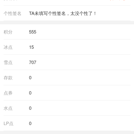
个性签名
TA未填写个性签名，太没个性了！
积分
555
冰点
15
雪点
707
存款
0
点券
0
水点
0
LP点
0