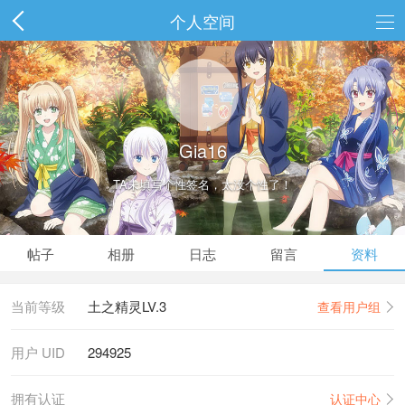
个人空间
Gia16
TA未填写个性签名，太没个性了！
帖子
相册
日志
留言
资料
当前等级
土之精灵LV.3
查看用户组
用户 UID
294925
拥有认证
认证中心