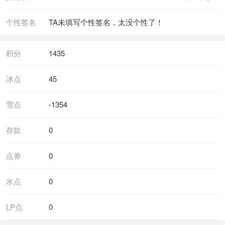
个性签名
TA未填写个性签名，太没个性了！
积分
1435
冰点
45
雪点
-1354
存款
0
点券
0
水点
0
LP点
0